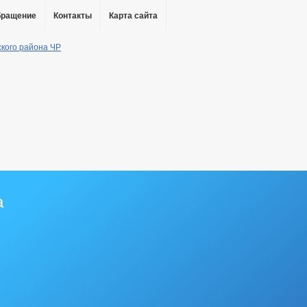
бращение
Контакты
Карта сайта
ы
а
ию коррупции