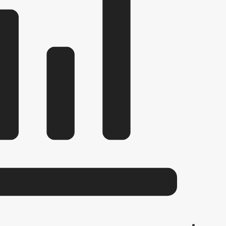
кции
коррупции
уществе и обязательствах имущественного характера
иводействием коррупции, для заполнения
к служебному поведению и урегулированию конфликта интересов
тах коррупции