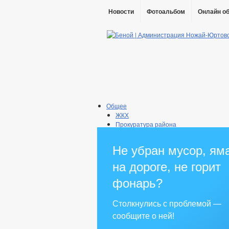
Новости
Фотоальбом
Онлайн о
Общее
ЖКХ
Прокуратура района
Информация о поселении
Информация о качестве питьевой вод
Не убран мусор, ям
_
Администрация
на дороге, не горит
Глава
ГО и ЧС
фонарь?
Комиссии
Рабочая группа АНК
Столкнулись с проблемой —
Рабочая группа АТК
сообщите о ней!
Рабочая группа ДНВ
Рабочая группа по противодейств